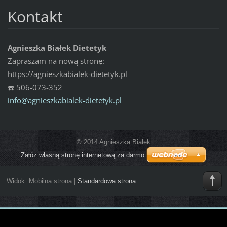
Kontakt
Agnieszka Białek Dietetyk
Zapraszam na nową stronę:
https://agnieszkabialek-dietetyk.pl
☎️ 506-073-352
info@agn
ieszkabi
alek-die
tetyk.pl
© 2014 Agnieszka Białek
Załóż własną stronę internetową za darmo
Widok:
Mobilna strona
|
Standardowa strona